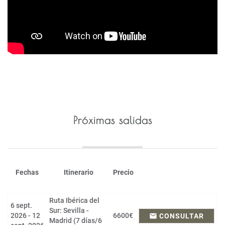
Próximas salidas
Fechas
Itinerario
Precio
Ruta Ibérica del
6 sept.
Sur: Sevilla -
2026 - 12
6600€
email
CONSULTAR
Madrid (7 días/6