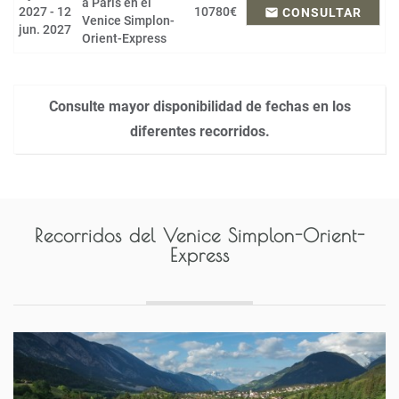
a París en el
2027 - 12
10780€
email
CONSULTAR
Venice Simplon-
jun. 2027
Orient-Express
Consulte mayor disponibilidad de fechas en los
diferentes recorridos.
Recorridos del
Venice Simplon-Orient-
Express