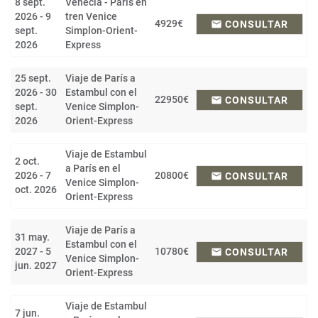
8 sept.
Venecia - Paris en
2026 - 9
tren Venice
4929€
email
CONSULTAR
sept.
Simplon-Orient-
2026
Express
25 sept.
Viaje de París a
2026 - 30
Estambul con el
22950€
email
CONSULTAR
sept.
Venice Simplon-
2026
Orient-Express
Viaje de Estambul
2 oct.
a París en el
2026 - 7
20800€
email
CONSULTAR
Venice Simplon-
oct. 2026
Orient-Express
Viaje de París a
31 may.
Estambul con el
2027 - 5
10780€
email
CONSULTAR
Venice Simplon-
jun. 2027
Orient-Express
Viaje de Estambul
7 jun.