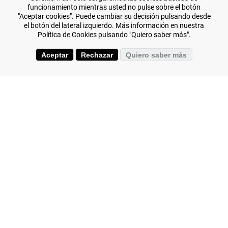
funcionamiento mientras usted no pulse sobre el botón
"Aceptar cookies". Puede cambiar su decisión pulsando desde
el botón del lateral izquierdo. Más información en nuestra
Política de Cookies pulsando "Quiero saber más".
Especialistas en viajes de aventura y
El Transiberiano
.
Aceptar
Rechazar
Quiero saber más
+(34) 644 119 903
(+34) 976 384 383
¿Tu pasión es el submarinismo? Bucea en todos los
mares en nuestros
Viajes de Buceo
.
LUXOTREN.COM es dominio y marca registrada de la
mercantil VIAJAR SOLO SL Agencia de viajes Mayorista