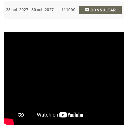
23 oct. 2027 - 30 oct. 2027
11100€
email
CONSULTAR