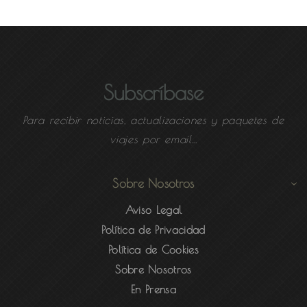
Subscríbase
Para recibir noticias, actualizaciones y paquetes de
viajes por email...
Sobre Nosotros
Aviso Legal
Política de Privacidad
Política de Cookies
Sobre Nosotros
En Prensa