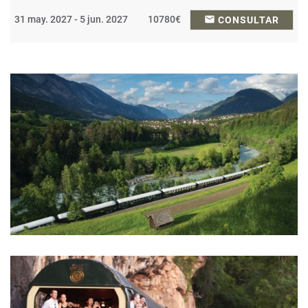
31 may. 2027 - 5 jun. 2027
10780€
email
CONSULTAR